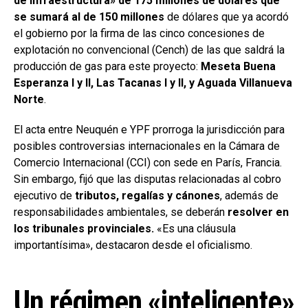
de infraestructura» de 175 millones de dólares que
se sumará al de 150 millones
de dólares que ya acordó
el gobierno por la firma de las cinco concesiones de
explotación no convencional (Cench) de las que saldrá la
producción de gas para este proyecto:
Meseta Buena
Esperanza I y II, Las Tacanas I y II, y Aguada Villanueva
Norte
.
El acta entre Neuquén e YPF prorroga la jurisdicción para
posibles controversias internacionales en la Cámara de
Comercio Internacional (CCI) con sede en París, Francia.
Sin embargo, fijó que las disputas relacionadas al cobro
ejecutivo de
tributos, regalías y cánones
, además de
responsabilidades ambientales, se deberán
resolver en
los tribunales provinciales.
«Es una cláusula
importantísima», destacaron desde el oficialismo.
Un régimen «inteligente»