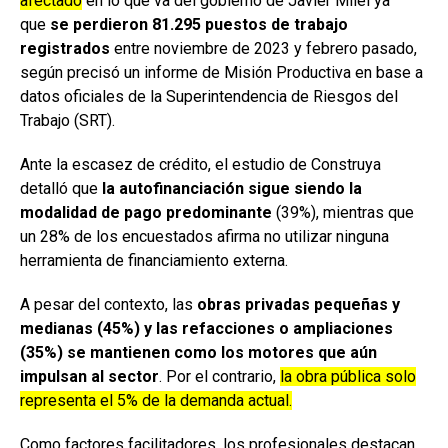
afectado
en lo que va del gobierno de Javier Milei ya
que
se perdieron 81.295 puestos de trabajo
registrados
entre noviembre de 2023 y febrero pasado,
según precisó un informe de Misión Productiva en base a
datos oficiales de la Superintendencia de Riesgos del
Trabajo (SRT).
Ante la escasez de crédito, el estudio de Construya
detalló que
la autofinanciación sigue siendo la
modalidad de pago predominante
(39%), mientras que
un 28% de los encuestados afirma no utilizar ninguna
herramienta de financiamiento externa.
A pesar del contexto, las
obras privadas pequeñas y
medianas (45%) y las refacciones o ampliaciones
(35%) se mantienen como los motores que aún
impulsan al sector
. Por el contrario,
la obra pública solo
representa el 5% de la demanda actual.
Como factores facilitadores, los profesionales destacan