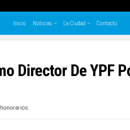
Inicio
Noticias
La Ciudad
Contacto
 Director De YPF Po
 honorarios.