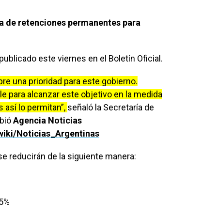
aja de retenciones permanentes para
ublicado este viernes en el Boletín Oficial.
pre una prioridad para este gobierno.
e para alcanzar este objetivo en la medida
así lo permitan”,
señaló la Secretaría de
ibió
Agencia Noticias
/wiki/Noticias_Argentinas
 se reducirán de la siguiente manera:
,5%