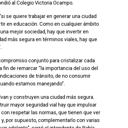
ndió al Colegio Victoria Ocampo.
“si se quiere trabajar en generar una ciudad
rtir en educación. Como en cualquier ámbito
 una mejor sociedad, hay que invertir en
udad más segura en términos viales, hay que
.
 compromiso conjunto para cristalizar cada
 fin de remarcar “la importancia del uso del
 indicaciones de tránsito, de no consumir
ar cuando estamos manejando”.
van y construyen una ciudad más segura.
ruir mayor seguridad vial hay que impulsar
 con respetar las normas, que tienen que ver
r y, por supuesto, complementarlo con varias
var adelante”, cerró el intendente de Bahía