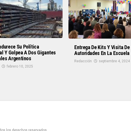
durece Su Política
Entrega De Kits Y Visita De
al Y Golpea A Dos Gigantes
Autoridades En La Escuela
ales Argentinos
Redacción
septiembre 4, 2024
febrero 10, 2025
odos los derechos reservados